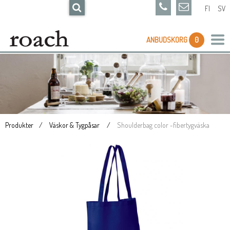
FI
SV
ANBUDSKORG
0
Produkter
Väskor & Tygpåsar
Shoulderbag color -fibertygväska