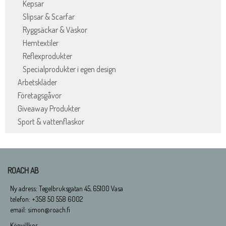
Kepsar
Slipsar & Scarfar
Ryggsäckar & Väskor
Hemtextiler
Reflexprodukter
Specialprodukter i egen design
Arbetskläder
Företagsgåvor
Giveaway Produkter
Sport & vattenflaskor
ROACH AB
Ny adress: Tegelbruksgatan 45, 65100 Vasa
telefon: +358 50 558 6002
email: simon@roach.fi
Köpvillkor