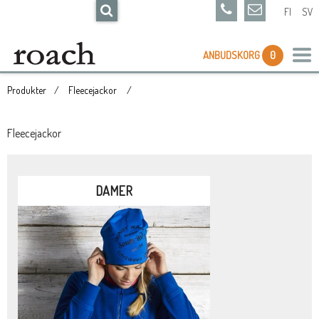
FI
SV
ANBUDSKORG
0
Produkter
Fleecejackor
Fleecejackor
DAMER