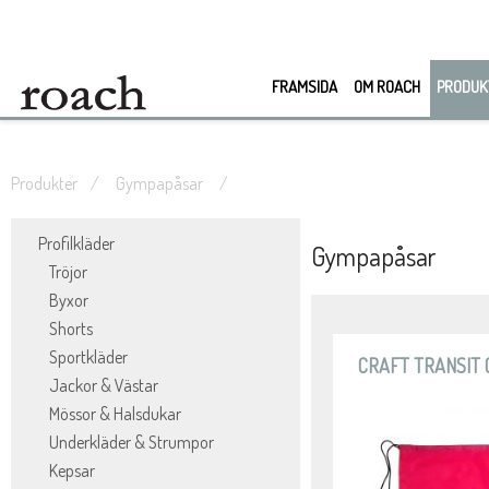
FRAMSIDA
OM ROACH
PRODUK
Produkter
Gympapåsar
Profilkläder
Gympapåsar
Tröjor
Byxor
Shorts
Sportkläder
CRAFT TRANSIT 
Jackor & Västar
Mössor & Halsdukar
Underkläder & Strumpor
Kepsar