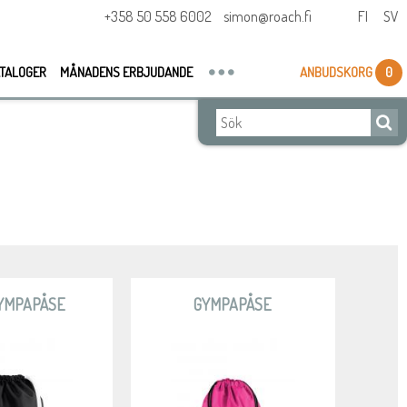
+358 50 558 6002
simon@roach.fi
FI
SV
TALOGER
MÅNADENS ERBJUDANDE
ANBUDSKORG
0
GYMPAPÅSE
GYMPAPÅSE