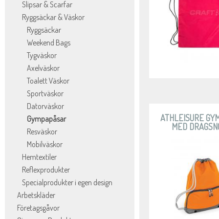
Slipsar & Scarfar
Ryggsäckar & Väskor
Ryggsäckar
Weekend Bags
Tygväskor
Axelväskor
Toalett Väskor
Sportväskor
Datorväskor
ATHLEISURE GY
Gympapåsar
MED DRAGSN
Resväskor
Mobilväskor
Hemtextiler
Reflexprodukter
Specialprodukter i egen design
Arbetskläder
Företagsgåvor