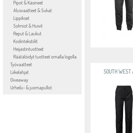
Pipot & Käsineet
Alusvaatteet & Sukat
Lippikset
Solmiot & Huivit
Reput & Laukut
Kodintekstiilit
Heijastintuotteet
Räätälöidyt tuotteet omalla logolla
Työvaatteet
SOUTH WEST
Liikelahjat
Giveaway
Urheilu- & juomapullot