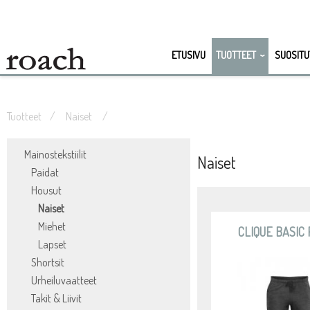
ETUSIVU
TUOTTEET
SUOSITU
Tuotteet
Naiset
Mainostekstiilit
Naiset
Paidat
Housut
Naiset
Miehet
CLIQUE BASIC
Lapset
Shortsit
Urheiluvaatteet
Takit & Liivit