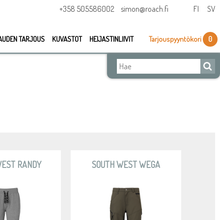
+358 505586002
simon@roach.fi
FI
SV
AUDEN TARJOUS
KUVASTOT
HEIJASTINLIIVIT
Tarjouspyyntökori
0
WEST RANDY
SOUTH WEST WEGA