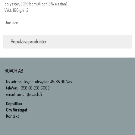
polyester, 33% bomull och 5% elastan)
Vikt: 180 g/m2
One size
Populära produkter
ROACH AB
Ny adress: Tegelbruksgatan 45, 65100 Vasa
telefon: +358 50 558 6002
email: simon@roach.fi
Köpvillkor
Om företaget
Kontakt