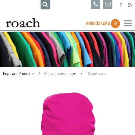
FI
SV
ANBUDSKORG
0
Populära Produkter
Populära produkter
Clique Saco