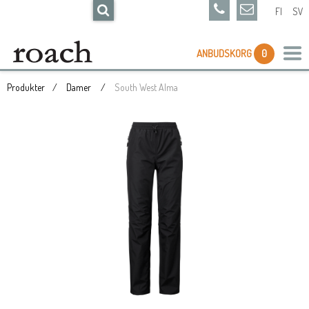
FI
SV
ANBUDSKORG
0
Produkter
Damer
South West Alma