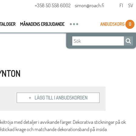
+358 50 558 6002
simon@roach.fi
FI
SV
TALOGER
MÅNADENS ERBJUDANDE
ANBUDSKORG
0
LYNTON
LÄGG TILL I ANBUDSKORGEN
kétröja med detaljer i avvikande färger. Dekorativa stickningar på ok.
elstickad krage och matchande dekorationsband på insida.