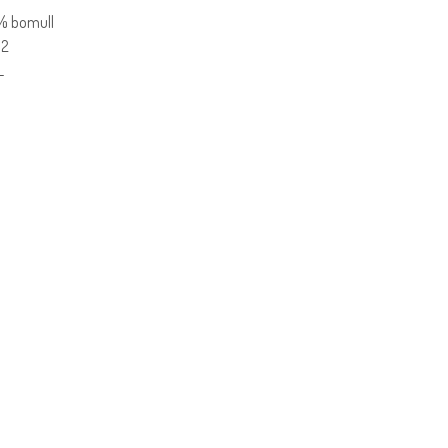
0% bomull
m2
L