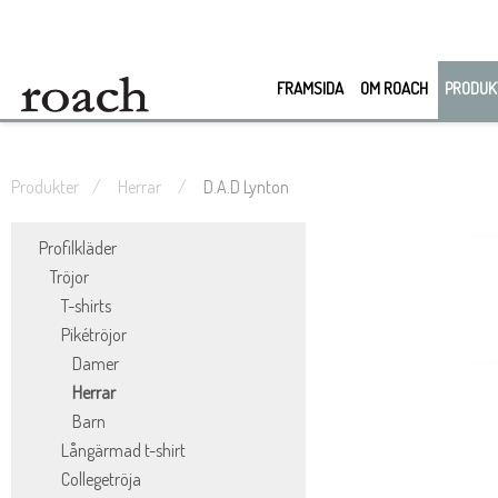
FRAMSIDA
OM ROACH
PRODUK
Produkter
Herrar
D.A.D Lynton
Profilkläder
Tröjor
T-shirts
Pikétröjor
Damer
Herrar
Barn
Långärmad t-shirt
Collegetröja