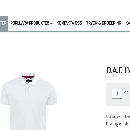
TER
POPULÄRA PRODUKTER
KONTAKTA OSS
TRYCK & BRODERING
KA
D.A.D 
st.
Välarbetad pi
Kraftig dubb