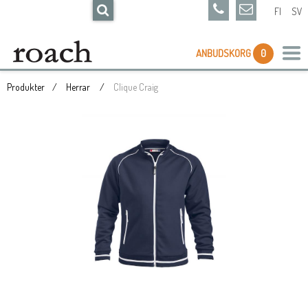
FI
SV
ANBUDSKORG
0
Produkter
Herrar
Clique Craig