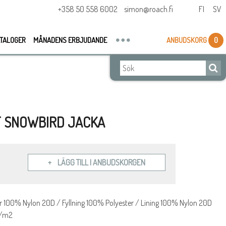
+358 50 558 6002
simon@roach.fi
FI
SV
TALOGER
MÅNADENS ERBJUDANDE
ANBUDSKORG
0
T SNOWBIRD JACKA
LÄGG TILL I ANBUDSKORGEN
er 100% Nylon 20D / Fyllning 100% Polyester / Lining 100% Nylon 20D
g/m2