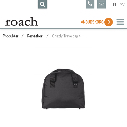
FI
SV
ANBUDSKORG
0
Produkter
Resväskor
Grizzly Travelbag 4