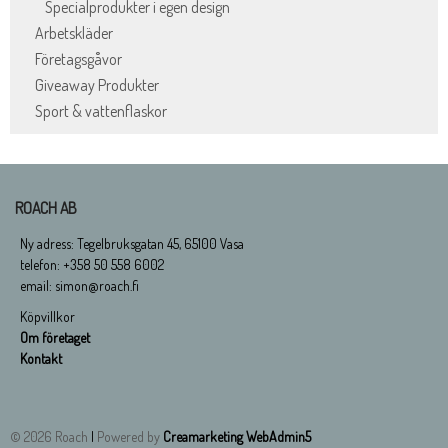
Specialprodukter i egen design
Arbetskläder
Företagsgåvor
Giveaway Produkter
Sport & vattenflaskor
ROACH AB
Ny adress: Tegelbruksgatan 45, 65100 Vasa
telefon: +358 50 558 6002
email: simon@roach.fi
Köpvillkor
Om företaget
Kontakt
© 2026 Roach
|
Powered by
Creamarketing WebAdmin5