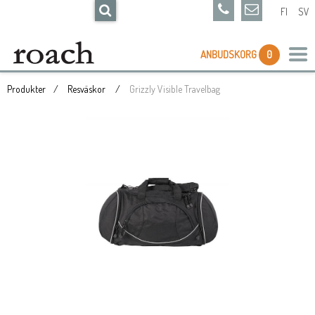
FI
SV
ANBUDSKORG
0
Produkter
Resväskor
Grizzly Visible Travelbag