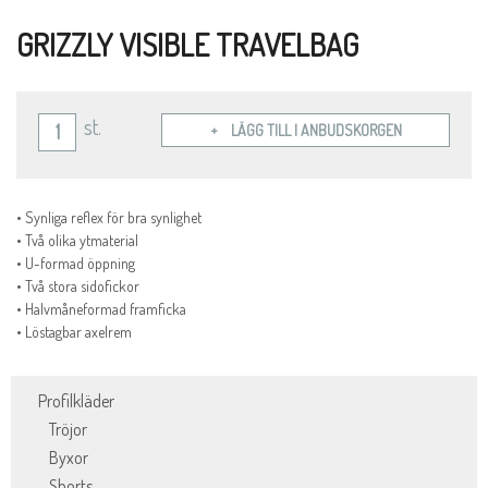
GRIZZLY VISIBLE TRAVELBAG
st.
LÄGG TILL I ANBUDSKORGEN
• Synliga reflex för bra synlighet
• Två olika ytmaterial
• U-formad öppning
• Två stora sidofickor
• Halvmåneformad framficka
• Löstagbar axelrem
Profilkläder
Tröjor
Byxor
Shorts