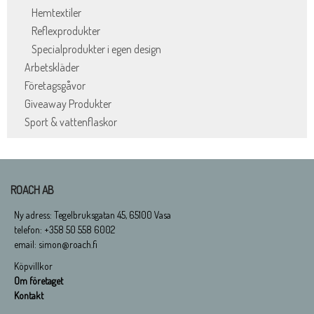
Hemtextiler
Reflexprodukter
Specialprodukter i egen design
Arbetskläder
Företagsgåvor
Giveaway Produkter
Sport & vattenflaskor
ROACH AB
Ny adress: Tegelbruksgatan 45, 65100 Vasa
telefon: +358 50 558 6002
email: simon@roach.fi
Köpvillkor
Om företaget
Kontakt