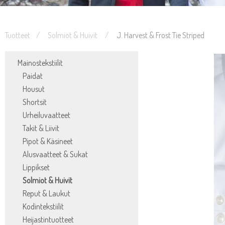
Tuotteet
Solmiot & Huivit
J. Harvest & Frost Tie Striped
Mainostekstiilit
Paidat
Housut
Shortsit
Urheiluvaatteet
Takit & Liivit
Pipot & Käsineet
Alusvaatteet & Sukat
Lippikset
Solmiot & Huivit
Reput & Laukut
Kodintekstiilit
Heijastintuotteet