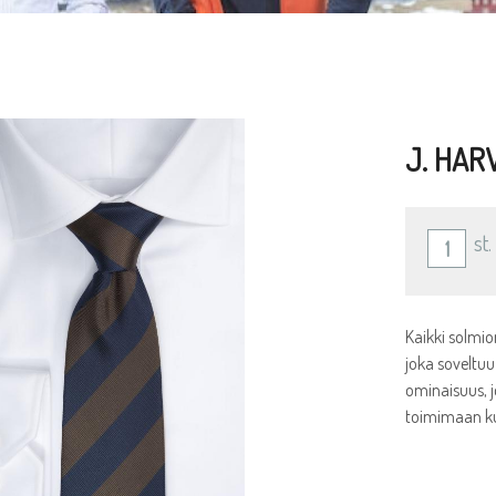
J. HAR
st.
Kaikki solmio
joka soveltuu
ominaisuus, j
toimimaan ku