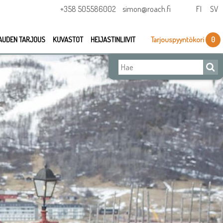
+358 505586002
simon@roach.fi
FI
SV
AUDEN TARJOUS
KUVASTOT
HEIJASTINLIIVIT
Tarjouspyyntökori
0