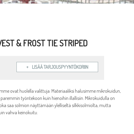
VEST & FROST TIE STRIPED
LISÄÄ TARJOUSPYYNTÖKORIIN
mme ovat huolella valittuja. Materiaaliksi halusimme mikrokuidun,
 paremmin työntekoon kuin hienoihin illallisiin. Mikrokuidulla on
oka saa solmion näyttämään ylelliseltä silkkisolmiolta, mutta
in vahva keinokuitu.