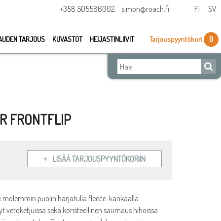
+358 505586002
simon@roach.fi
FI
SV
AUDEN TARJOUS
KUVASTOT
HEIJASTINLIIVIT
Tarjouspyyntökori
0
R FRONTFLIP
LISÄÄ TARJOUSPYYNTÖKORIIN
e molemmin puolin harjatulla fleece-kankaalla.
yt vetoketjuissa sekä koristeellinen saumaus hihoissa