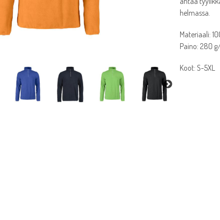
antaa tyylikk
helmassa.
Materiaali: 1
Paino: 280 
Koot: S-5XL