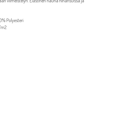
ään viimeistelyn. Elastinen nauha hihansuissa ja
00% Polyesteri
g/m2