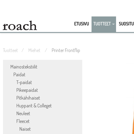
ETUSIVU
TUOTTEET
SUOSITU
Tuotteet
Miehet
Printer Frontflip
Mainostekstiilit
Paidat
T-paidat
Pikeepaidat
Pitkähihaiset
Hupparit & Colleget
Neuleet
Fleecet
Naiset