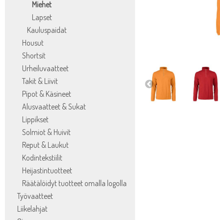
Miehet
Lapset
Kauluspaidat
Housut
Shortsit
Urheiluvaatteet
Takit & Liivit
Pipot & Käsineet
Alusvaatteet & Sukat
Lippikset
Solmiot & Huivit
Reput & Laukut
Kodintekstiilit
Heijastintuotteet
Räätälöidyt tuotteet omalla logolla
Työvaatteet
Liikelahjat