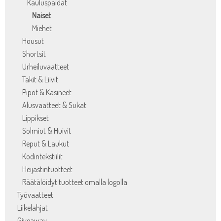
Kauluspaidat
Naiset
Miehet
Housut
Shortsit
Urheiluvaatteet
Takit & Liivit
Pipot & Käsineet
Alusvaatteet & Sukat
Lippikset
Solmiot & Huivit
Reput & Laukut
Kodintekstiilit
Heijastintuotteet
Räätälöidyt tuotteet omalla logolla
Työvaatteet
Liikelahjat
Giveaway