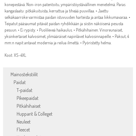
konepestävä. Non-iron patentoitu, ympäristöystävällinen menetelmä. Paras
kangaslaatu: pitkäkuituista, kerrattua ja tiheää puuvillaa. • Jaettu
selkäkaarroke varmistaa paidan istuvuuden harteista ja antaa liikkumavaraa. •
Teipatut pääsaumat pitävät paidan ryhdikkään ja siistin näköisenä pesusta
pesuun. • Ei rypisty. • Puolileveä haikaulus. • Pitkähihainen. Vinoreunaiset,
yksinkertaiset kalvosimet, ylimääräiset napinlävet kalvosinnapeille. • Paksut, 4
mm:n napit antavat modernia ja reilua ilmettä. • Pyöristetty helma.
Koot: XS-4XL
Mainostekstiilit
Paidat
T-paidat
Pikeepaidat
Pitkähihaiset
Hupparit & Colleget
Neuleet
Fleecet