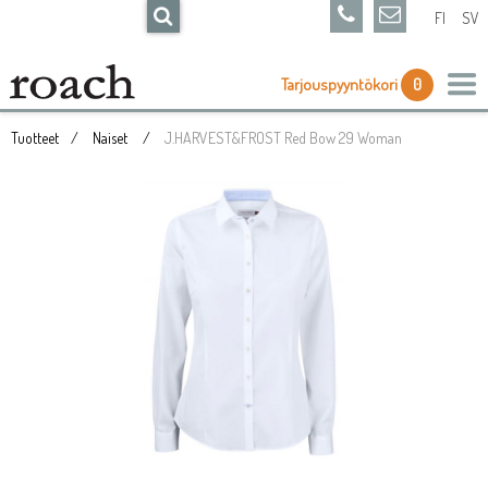
FI
SV
Tarjouspyyntökori
0
Tuotteet
Naiset
J.HARVEST&FROST Red Bow 29 Woman